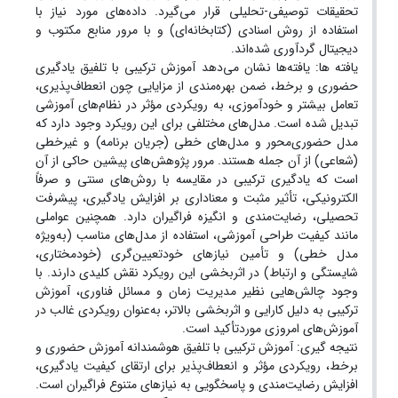
تحقیقات توصیفی-تحلیلی قرار می‌گیرد. داده‌های مورد نیاز با
استفاده از روش اسنادی (کتابخانه‌ای) و با مرور منابع مکتوب و
دیجیتال گردآوری شده‌اند.
یافته ها: یافته‌ها نشان می‌دهد آموزش ترکیبی با تلفیق یادگیری
حضوری و برخط، ضمن بهره‌مندی از مزایایی چون انعطاف‌پذیری،
تعامل بیشتر و خودآموزی، به رویکردی مؤثر در نظام‌های آموزشی
تبدیل شده است. مدل‌های مختلفی برای این رویکرد وجود دارد که
مدل حضوری‌محور و مدل‌های خطی (جریان برنامه) و غیرخطی
(شعاعی) از آن جمله هستند. مرور پژوهش‌های پیشین حاکی از آن
است که یادگیری ترکیبی در مقایسه با روش‌های سنتی و صرفاً
الکترونیکی، تأثیر مثبت و معناداری بر افزایش یادگیری، پیشرفت
تحصیلی، رضایت‌مندی و انگیزه فراگیران دارد. همچنین عواملی
مانند کیفیت طراحی آموزشی، استفاده از مدل‌های مناسب (به‌ویژه
مدل خطی) و تأمین نیازهای خودتعیین‌گری (خودمختاری،
شایستگی و ارتباط) در اثربخشی این رویکرد نقش کلیدی دارند. با
وجود چالش‌هایی نظیر مدیریت زمان و مسائل فناوری، آموزش
ترکیبی به دلیل کارایی و اثربخشی بالاتر، به‌عنوان رویکردی غالب در
آموزش‌های امروزی موردتأکید است.
نتیجه گیری: آموزش ترکیبی با تلفیق هوشمندانه آموزش حضوری و
برخط، رویکردی مؤثر و انعطاف‌پذیر برای ارتقای کیفیت یادگیری،
افزایش رضایت‌مندی و پاسخگویی به نیازهای متنوع فراگیران است.