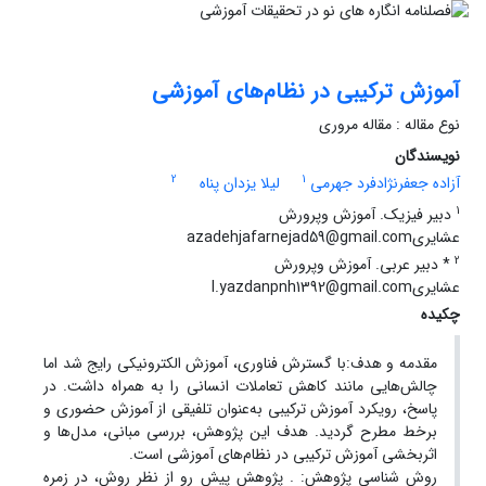
آموزش ترکیبی در نظام‌های آموزشی
نوع مقاله : مقاله مروری
نویسندگان
2
1
آزاده جعفرنژادفرد جهرمی
لیلا یزدان پناه
1
دبیر فیزیک. آموزش وپرورش
عشایریazadehjafarnejad59@gmail.com
2
* دبیر عربی. آموزش وپرورش
عشایریl.yazdanpnh1392@gmail.com
چکیده
مقدمه و هدف:با گسترش فناوری، آموزش الکترونیکی رایج شد اما
چالش‌هایی مانند کاهش تعاملات انسانی را به همراه داشت. در
پاسخ، رویکرد آموزش ترکیبی به‌عنوان تلفیقی از آموزش حضوری و
برخط مطرح گردید. هدف این پژوهش، بررسی مبانی، مدل‌ها و
اثربخشی آموزش ترکیبی در نظام‌های آموزشی است.
روش شناسی پژوهش: . پژوهش پیش رو از نظر روش، در زمره