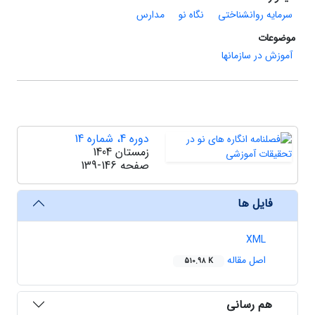
سرمایه روانشناختی
نگاه نو
مدارس
موضوعات
آموزش در سازمانها
دوره 4، شماره 14
زمستان 1404
صفحه
139-146
فایل ها
XML
اصل مقاله
510.98 K
هم رسانی