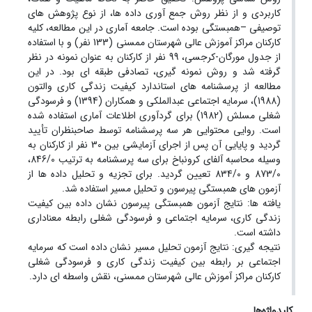
کاربردی و از نظر روش جمع آوری داده ها، از نوع پژوهش های
توصیفی –همبستگی بوده است. جامعه آماری در این مطالعه، کلیه
کارکنان مراکز آموزش عالی شهرستان ممسنی (133 نفر) و با استفاده
از جدول مورگان-کرجسی، 99 نفر از کارکنان به عنوان نمونه در نظر
گرفته شد و روش نمونه گیری، تصادفی طبقه ای بود. در این
مطالعه از پرسشنامه های استاندارد کیفیت زندگی کاری والتون
(1988)، سرمایه اجتماعی عبدالملکی و همکاران (1394) و فرسودگی
شغلی مسلش (1982) برای گردآوری اطلاعات آماری استفاده شده
است. روایی محتوایی هر سه پرسشنامه توسط صاحبنظران تأیید
گردید و پایایی آن پس از اجرای آزمایشی بین 30 نفر از کارکنان به
وسیله محاسبه آلفای کرونباخ برای سه پرسشنامه به ترتیب 846/0،
873/0 و 834/0 تعیین گردید. برای تجزیه و تحلیل داده ها از
آزمون های همبستگی پیرسون و تحلیل مسیر استفاده شد.
یافته ها: نتایج آزمون همبستگی پیرسون نشان داده بین کیفیت
زندگی کاری، سرمایه اجتماعی و فرسودگی شغلی رابطه معناداری
داشته است.
نتیجه گیری: نتایج آزمون تحلیل مسیر نشان داده است که سرمایه
اجتماعی بر رابطه بین کیفیت زندگی کاری و فرسودگی شغلی
کارکنان مراکز آموزش عالی شهرستان ممسنی، نقش واسطه ای دارد.
کلیدواژه‌ها