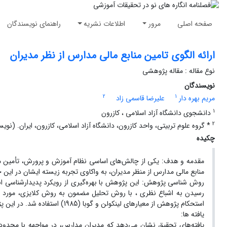
صفحه اصلی
مرور
اطلاعات نشریه
راهنمای نویسندگان
ارائه الگوی تامین منابع مالی مدارس از نظر مدیران
نوع مقاله : مقاله پژوهشی
نویسندگان
2
1
مریم بهره دار
علیرضا قاسمی زاد
1
دانشجوی دانشگاه آزاد اسلامی ، کازرون
2
* گروه علوم تربیتی، واحد کازرون، دانشگاه آزاد اسلامی، کازرون، ایران. (نویسنده مسئول). ایمیل: r
چکیده
مقدمه و هدف: یکی از چالش‌های اساسی نظام آموزش و پرورش، تأمین منا
منابع مالی مدارس از منظر مدیران، به واکاوی تجربه زیسته ایشان در این 
رسیدن به اشباع نظری ، با روش تحلیل مضمون به روش کلایزی، مورد 
استحکام پژوهش از معیارهای لینکولن و گوبا (1985) استفاده شد. در این پژوهش از دو شاخص باورپذیری و انتقال پذیری استفاده شد.
یافته ها:
یافته‌های تحقیق نشان می‌دهد که مدیران مدارس، در مواجهه با محدودیت‌