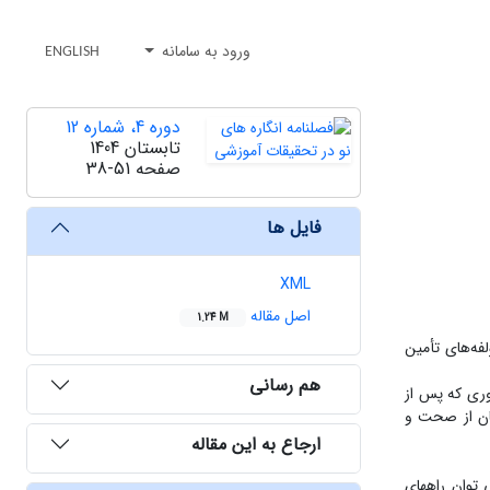
ورود به سامانه
ENGLISH
دوره 4، شماره 12
تابستان 1404
صفحه
38-51
فایل ها
XML
اصل مقاله
1.24 M
فه‌های تأمین
هم رسانی
اختاریافته با 20نفر از مدیران مدارس گردآوری که پس از
ان از صحت و
ارجاع به این مقاله
 توان راههای