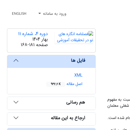
ورود به سامانه
ENGLISH
دوره 4، شماره 11
بهار 1404
صفحه
168-181
فایل ها
XML
اصل مقاله
936.6 K
سبت به مفهوم
هم رسانی
 شغلی معلمان
ارجاع به این مقاله
جام شده است.