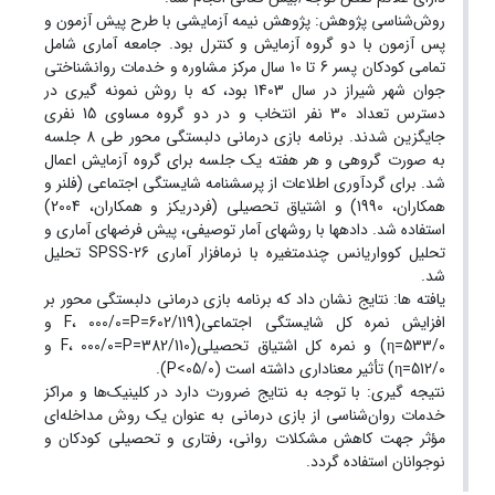
روش‌شناسی پژوهش: پژوهش نیمه ‏آزمایشی با طرح پیش ‏آزمون و
پس ‏آزمون با دو گروه آزمایش و کنترل بود. جامعه آماری شامل
تمامی کودکان پسر 6 تا 10 سال مرکز مشاوره و خدمات روانشناختی
جوان شهر شیراز در سال 1403 بود، که با روش نمونه‏ گیری در
دسترس تعداد 30 نفر انتخاب و در دو گروه مساوی 15 نفری
جایگزین شدند. برنامه بازی درمانی دلبستگی محور طی 8 جلسه
به صورت گروهی و هر هفته یک جلسه برای گروه آزمایش اعمال
شد. برای گردآوری اطلاعات از پرسشنامه شایستگی اجتماعی (فلنر و
همکاران، 1990) و اشتیاق تحصیلی (فردریکز و همکاران، 2004)
استفاده شد. داده‏ها با روش‏های آمار توصیفی، پیش ‏فرض‏های آماری و
تحلیل کوواریانس چندمتغیره با نرم‏افزار آماری SPSS-26 تحلیل
شد.
یافته‏ ها: نتایج نشان داد که برنامه بازی درمانی دلبستگی محور بر
افزایش نمره کل شایستگی اجتماعی(602/119=F، 000/0=P و
533/0=η) و نمره کل اشتیاق تحصیلی(382/110=F، 000/0=P و
512/0=η) تأثیر معناداری داشته است (05/0>P).
نتیجه‏ گیری: با توجه به نتایج ضرورت دارد در کلینیک‌‌ها و مراکز
خدمات روان‌‌شناسی از بازی درمانی به ‏عنوان یک روش مداخله‌‌ای
مؤثر جهت کاهش مشکلات روانی، رفتاری و تحصیلی کودکان و
نوجوانان استفاده گردد.