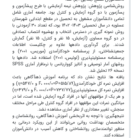
روش‌شناسی پژوهش: پژوهش نیمه آزمایشی با طرح پیش‏آزمون و
پس‏آزمون با دو گروه آزمایش و کنترل بود. جامعه آماری شامل
تمامی دانش‏آموزان مشغول به تحصیل در مقطع ابتدایی شهرستان
عسلویه در سال تحصیلی 1403- 1402 بود، که تعداد 30 آزمودنی با
روش نمونه ‏گیری در دسترس انتخاب و به‏شیوه انتصاب تصادفی
در دو گروه مساوی (آزمایش، 15 نفر و کنترل، 15 نفر) گمارش
شدند. برای گردآوری داده‏ها علاوه بر چک‏لیست اطلاعات
جمعیت‏شناختی، از پرسشنامه خودکارآمدی (موریس، 2001) و
پرسشنامه مسئولیت‏پذیری (لوئیس، 2001) استفاده شد. داده‏ها با
روش‏های آمار توصیفی و آنالیز کوواریانس با نرم‏افزار آماری SPSS
نسخه 26 تحلیل شد.
یافته‏ ها: نتایج نشان داد که برنامه آموزش ذهن‏آگاهی باعث
افزایش نمره کل خودکارآمدی(515/89=F، 000/0=P و 547/0=η) و
افزایش نمره کل مسئولیت‏پذیری(737/77=F، 000/0=P و 479/0=η)
و هر یک از مؤلفه‏های آن‏ها در افراد گروه آزمایش شده است، اما در
میانگین نمرات این مؤلفه‏ها در افراد گروه کنترل طی مراحل مختلف
سنجش، تغییر معناداری از نظر آماری مشاهده نشد.
نتیجه‏گیری: با توجه به اثربخشی آموزش ذهن‏آگاهی، روانشناسان و
متخصصان بهداشت روانی می‌توانند از این رویکرد درمانی به
منظور توانمندسازی روانشناختی و کاهش آسیب در دانش‌آموزان
استفاده کنند.