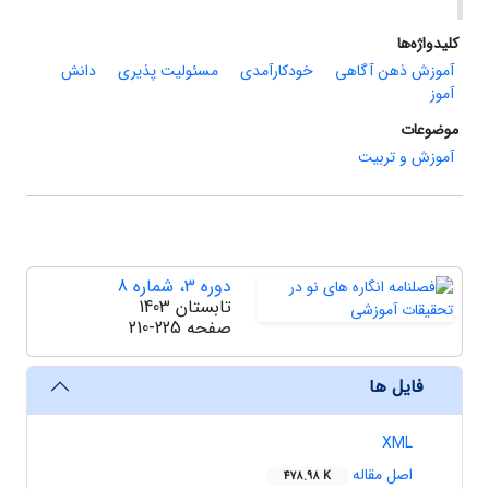
کلیدواژه‌ها
آموزش ذهن‏ آگاهی
خودکارآمدی
مسئولیت ‏پذیری
دانش
‏آموز
موضوعات
آموزش و تربیت
دوره 3، شماره 8
تابستان 1403
صفحه
210-225
فایل ها
XML
اصل مقاله
478.98 K