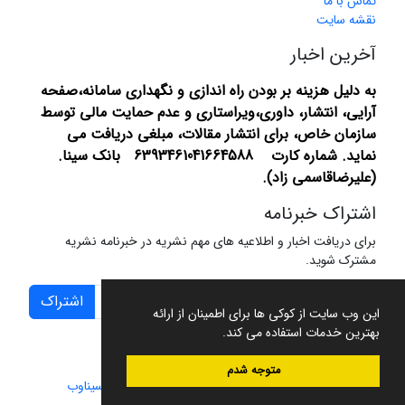
تماس با ما
نقشه سایت
آخرین اخبار
به دلیل هزینه بر بودن راه اندازی و نگهداری سامانه،صفحه
آرایی، انتشار،
داوری،ویراستاری و عدم حمایت مالی توسط
سازمان خاص، برای انتشار مقالات، مبلغی دریافت می
نماید.
شماره کارت 6393461041664588 بانک سینا.
(علیرضاقاسمی زاد).
اشتراک خبرنامه
برای دریافت اخبار و اطلاعیه های مهم نشریه در خبرنامه نشریه
مشترک شوید.
اشتراک
این وب سایت از کوکی ها برای اطمینان از ارائه
بهترین خدمات استفاده می کند.
متوجه شدم
سامانه مدیریت نشریات علمی.
طراحی و پیاده سازی از
سیناوب