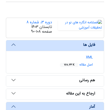
دوره 3، شماره 8
تابستان 1403
صفحه
90-108
فایل ها
XML
اصل مقاله
768.33 K
هم رسانی
ارجاع به این مقاله
آمار