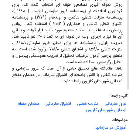
روش نمونه گیری تصادفی طبقه ای انتخاب شده اند. برای
گردآوری اطلاعات از پرسشنامه غرور سازمانی لوئیس ( 1998 )،
پرسشنامه منزلت شغلی هاکمن و اولدهام (1979) و پرسشنامه
اشتیاق شغلی شافلی و همکاران ( 2002 ) استفاده شد . روائی
پرسش نامه ها توسط اساتید محترم مورد تأیید قرار گرفت و پایائی
آن ها نیز با اجرای اولیه در نمونه ای به تعداد 30 نفر تأیید شد.
ضریب پایایی پرسشنامه ها برای متغیر غرور سازمانی898/0 ،
منزلت شغلی 856/0 و اشتیاق شغلی 781/0 برآورد شده است. به
منظور بررسی آزمون فرضیات تحقیق از ضریب همبستگی پیرسون و
تحلیل رگرسیون استفاده شده است.
یافته ها:یافته های تحقیق حاکی از آن است که غرور سازمانی و
منزلت شغلی با نقش واسطه ای اشتیاق سازمانی در معلمان مقطع
ابتدائی شهرستان کازرون رابطه دارد.
کلیدواژه‌ها
غرور سازمانی
منزلت شغلی
اشتیاق سازمانی
معلمان مقطع
ابتدایی شهرستان کازرون
موضوعات
آموزش در سازمانها