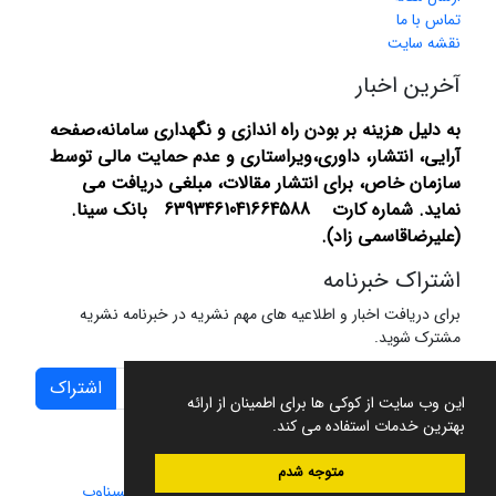
تماس با ما
نقشه سایت
آخرین اخبار
به دلیل هزینه بر بودن راه اندازی و نگهداری سامانه،صفحه
آرایی، انتشار،
داوری،ویراستاری و عدم حمایت مالی توسط
سازمان خاص، برای انتشار مقالات، مبلغی دریافت می
نماید.
شماره کارت 6393461041664588 بانک سینا.
(علیرضاقاسمی زاد).
اشتراک خبرنامه
برای دریافت اخبار و اطلاعیه های مهم نشریه در خبرنامه نشریه
مشترک شوید.
اشتراک
این وب سایت از کوکی ها برای اطمینان از ارائه
بهترین خدمات استفاده می کند.
متوجه شدم
سامانه مدیریت نشریات علمی.
طراحی و پیاده سازی از
سیناوب