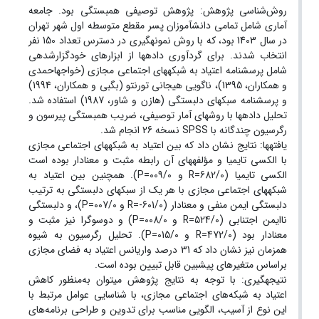
روش‌شناسی پژوهش: پژوهش توصیفی همبستگی بود. جامعه
آماری شامل تمامی دانش‏آموزان پسر مقطع متوسطه اول شهر تهران
در سال 1403 بود، که با روش نمونه‏گیری در دسترس تعداد 150 نفر
انتخاب شدند. برای گردآوری داده‏ها از ابزارهای خودگزارش‏دهی
شامل پرسشنامه اعتیاد به شبکه‏های اجتماعی مجازی (خواجه‏احمدی
و همکاران، 1395)، ناگویی هیجانی تورنتو (بگبی و همکاران، 1994)
و پرسشنامه سبک‏های دلبستگی (هازن و شاور، 1987) استفاده شد.
تحلیل داده‏ها با روش‏های آمار توصیفی، ضریب همبستگی پیرسون و
رگرسیون چندگانه با SPSS نسخه 26 انجام شد.
یافته‏ها: نتایج نشان داد که بین اعتیاد به شبکه‏های اجتماعی مجازی
با الکسی تایمیا و مؤلفه‏های آن رابطه مثبت و معنادار بوده است
الکسی تایمیا (682/0=R و 009/0=P). همچنین بین اعتیاد به
شبکه‏های اجتماعی مجازی با هر یک از سبک‏های دلبستگی به ترتیب
دلبستگی ایمن منفی و معنادار (601/0-=R و 007/0=P)، و دلبستگی
ناایمن اجتنابی (524/0=R و 008/0=P) و دوسوگرا نیز مثبت و
معنادار بود (472/0=R و 015/0=P). تحلیل رگرسیون به شیوه
همزمان نیز نشان داد که 31 درصد واریانس اعتیاد به فضای مجازی
براساس متغیرهای پیش‏بین قابل تبیین بوده است.
نتیجه‏گیری: با توجه به نتایج پژوهش می‏توان به‌منظور کاهش
اعتیاد به شبکه‌های اجتماعی مجازی، با شناسایی عوامل مرتبط با
این نوع از آسیب، الگویی مناسب برای تدوین و طراحی برنامه‌های