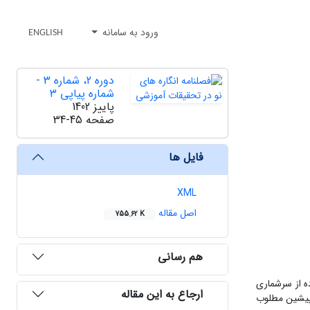
ورود به سامانه
ENGLISH
دوره 2، شماره 3 -
شماره پیاپی 3
پاییز 1402
صفحه
34-45
فایل ها
XML
اصل مقاله
755.62 K
هم رسانی
ران مقطع متوسطه در شهرستان فراشبند 170 بود که با استفاده از سرشماری
ارجاع به این مقاله
 پیشین مطلوب