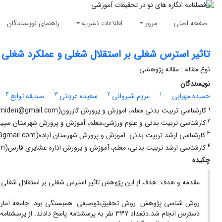
صفحه اصلی
مرور
اطلاعات نشریه
راهنمای نویسندگان
تاثیر استرس شغلی بر استقلال شغلی و عملکرد شغلی 
نوع مقاله : مقاله پژوهشی
نویسندگان
4
3
2
1
حمیده مهرابی
مریم شیروانی
سعیده عریانی
صدیقه توابع
1
کارشناسی تربیت بدنی معلم، اموزش و پرورش کازرون(mehrabi.hamide11@gmail.com)
2
کارشناسی تربیت بدنی و علوم ورزشی،معلم، آموزش و پرورش شهرستان سپیدان(am.sh7452@gmail.com
3
کارشناسی ارشد تربیت بدنی. آموزش و پرورش شهرستان آباده(Sanazoryani@gmail.com)
4
کارشناسی ارشد تربیت بدنی، معلم، آموزش و پرورش اداره عشایری فارس(tavabeswdighe07@gmail.cim)
چکیده
مقدمه و هدف: هدف از این پژوهش تاثیر استرس شغلی بر استقلال شغلی و
روش شناسی پژوهش: روش تحقیق،توصیفی- همبستگی بود. جامعه آماری ا