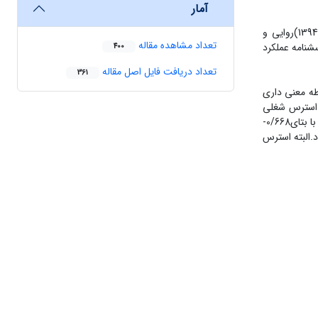
آمار
برای جمع آوری اطلاعات مربـوط بـه اســتقلال شــغلی از پرسشــنامه اســتقلال شــغلی معلمــان تی.ای.اس با 18سؤال استفاده شد اندام و اسعدی(1394)روایی و
تعداد مشاهده مقاله
شغلی‌ از پرسشنامه‌ عملکرد
400
تعداد دریافت فایل اصل مقاله
361
طه معنی داری
رابطه معکوس و معنی داری دارد. استرس شغلی
معلمان بر عملکرد شغلی و استقلال شغلی آنان تاثیر معنی داری دارد. استرس شغلی با بتای0/535- بیشترین تاثیر را بر عملکرد آنان می گذارد. استرس شغلی با بتای0/668-
د.البته استرس