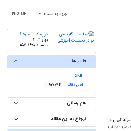
ورود به سامانه
ENGLISH
دوره 2، شماره 1
بهار 1402
صفحه
152-165
فایل ها
XML
اصل مقاله
957.33 K
هم رسانی
ارجاع به این مقاله
ونه گیری در
 در تحقیق اندام و اسعدی(1394) استفاده شد.ایشان روایی و پایایی