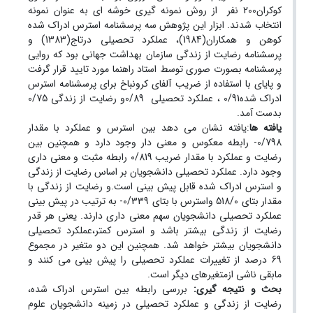
کوکران200 نفر از روش نمونه گیری خوشه ای به عنوان نمونه
انتخاب شدند. ابزار این پژوهش سه پرسشنامه استرس ادراک شده
کوهن و همکاران(1984)، عملکرد تحصیلی درتاج(1383) و
پرسشنامه رضایت از زندگی سازمان بهداشت جهانی بود که روایی
پرسشنامه بصورت صوری توسط استاد راهنما مورد تایید قرار گرفت
و پایای با استفاده از ضریب آلفای کرونباخ برای پرسشنامه استرس
ادراک شده0/91 ، عملکرد تحصیلی 0/89و رضایت از زندگی 0/75
بدست آمد.
یافته ­ها
:یافته نشان می دهد بین استرس و عملکرد با مقدار
0/798- رابطه معکوس و معنی دار وجود دارد و همچنین بین
رضایت و عملکرد با مقدار ضریب 0/819 رابطه مثبت و معنی داری
وجود دارد. عملکرد تحصیلی دانشجویان بر اساس رضایت از زندگی
و استرس ادراک شده قابل پیش بینی است.و رضایت از زندگی با
مقدار بتای 518/0 واسترس با بتای 0/339- به ترتیب در پیش بینی
عملکرد تحصیلی دانشجویان سهم معنی داری دارند. یعنی هر قدر
رضایت از زندگی بیشتر باشد و استرس کمتر،عملکرد تحصیلی
دانشجویان بیشتر خواهد شد. همچنین این دو متغیر در مجموع
69 درصد از تغییرات عملکرد تحصیلی را پیش بینی می کنند و
مابقی ناشی ازمتغیرهای دیگر است.
بحث ­و نتیجه ­گیری:
بررسی رابطه بین استرس ادراک شده،
رضایت از زندگی و عملکرد تحصیلی در زمینه دانشجویان علوم