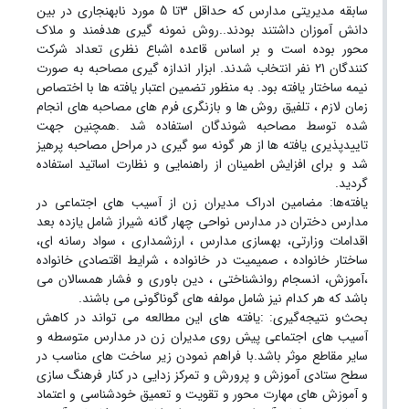
سابقه مدیریتی مدارس که حداقل 3تا 5 مورد نابهنجاری در بین
دانش آموزان داشتند بودند..روش نمونه گیری هدفمند و ملاک
محور بوده است و بر اساس قاعده اشباع نظری تعداد شرکت
کنندگان 21 نفر انتخاب شدند. ابزار اندازه گیری مصاحبه به صورت
نیمه ساختار یافته بود. به منظور تضمین اعتبار یافته ها با اختصاص
زمان لازم ، تلفیق روش ها و بازنگری فرم های مصاحبه های انجام
شده توسط مصاحبه شوندگان استفاده شد .همچنین جهت
تاییدپذیری یافته ها از هر گونه سو گیری در مراحل مصاحبه پرهیز
شد و برای افزایش اطمینان از راهنمایی و نظارت اساتید استفاده
گردید.
یافته‌ها: مضامین ادراک مدیران زن از آسیب های اجتماعی در
مدارس دختران در مدارس نواحی چهار گانه شیراز شامل یازده بعد
اقدامات وزارتی، بهسازی مدارس ، ارزشمداری ، سواد رسانه ای،
ساختار خانواده ، صمیمیت در خانواده ، شرایط اقتصادی خانواده
،آموزش، انسجام روانشناختی ، دین باوری و فشار همسالان می
باشد که هر کدام نیز شامل مولفه های گوناگونی می باشند.
بحث‌و نتیجه‌گیری: :یافته های این مطالعه می تواند در کاهش
آسیب های اجتماعی پیش روی مدیران زن در مدارس متوسطه و
سایر مقاطع موثر باشد.با فراهم نمودن زیر ساخت های مناسب در
سطح ستادی آموزش و پرورش و تمرکز زدایی در کنار فرهنگ سازی
و آموزش های مهارت محور و تقویت و تعمیق خودشناسی و اعتماد