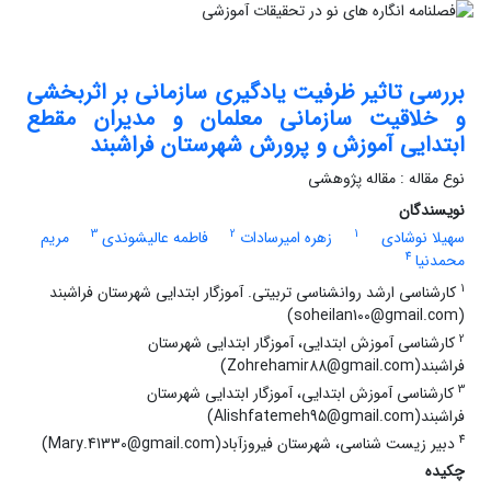
بررسی تاثیر ظرفیت یادگیری سازمانی بر اثربخشی
و خلاقیت سازمانی معلمان و مدیران مقطع
ابتدایی آموزش و پرورش شهرستان فراشبند
نوع مقاله : مقاله پژوهشی
نویسندگان
3
2
1
سهیلا نوشادی
زهره امیرسادات
فاطمه عالیشوندی
مریم
4
محمدنیا
1
کارشناسی ارشد روانشناسی تربیتی. آموزگار ابتدایی شهرستان فراشبند
(soheilan100@gmail.com)
2
کارشناسی آموزش ابتدایی، آموزگار ابتدایی شهرستان
فراشبند(Zohrehamir88@gmail.com)
3
کارشناسی آموزش ابتدایی، آموزگار ابتدایی شهرستان
فراشبند(Alishfatemeh95@gmail.com)
4
دبیر زیست شناسی، شهرستان فیروزآباد(Mary.41330@gmail.com)
چکیده