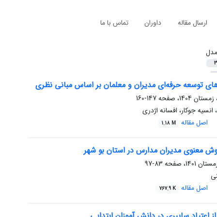
ارسال مقاله
داوران
تماس با ما
دل
3
ای توسعه حرفه‌ای مدیران و معلمان بر اساس مبانی نظری
147-160
 انسیه جوکار، افسانه اژدری
اصل مقاله
1.18 M
 معنوی مدیران مدارس در استان بو شهر
83-97
ی
اصل مقاله
767.9 K
 اعتیاد سایبری در دانش آموزان ابتدایی