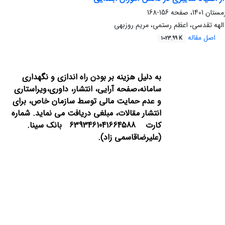
156-168
الهه تقدسی، اعظم رستمی، مریم روزبهی
اصل مقاله
1023.99 K
به دلیل هزینه بر بودن راه اندازی و نگهداری
سامانه،صفحه آرایی، انتشار،
داوری،ویراستاری
و عدم حمایت مالی توسط سازمان خاص، برای
انتشار مقالات، مبلغی دریافت می نماید.
شماره
کارت 6393461041664588 بانک سینا.
(علیرضاقاسمی زاد).