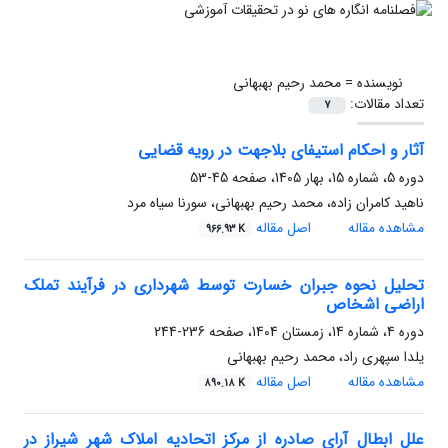
نویسنده =
محمد رحیم بهبهانی
تعداد مقالات:
7
آثار و احکام استیفای بلاجهت در رویه قضایی
دوره 5، شماره 15، بهار 1405، صفحه
45-53
ناهید کامران زاده، محمد رحیم بهبهانی، سورنا سیاه مرد
مشاهده مقاله
اصل مقاله
966.93 K
تحلیل نحوه جبران خسارت توسط شهرداری در فرآیند تملک
اراضی اشخاص
دوره 4، شماره 14، زمستان 1404، صفحه
236-244
یلدا سپهری راد، محمد رحیم بهبهانی
مشاهده مقاله
اصل مقاله
890.18 K
علل ابطال آرای صادره از مرکز اتحادیه املاک شهر شیراز در